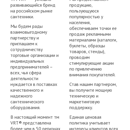
развивающийся бренд
продукцию,
на российском рынке
пользующуюся
сантехники.
популярностью у
населения,
Мы будем рады
обеспечиваем точки ее
взаимовыгодному
продаж рекламными
партнерству и
материалами (каталоги,
приглашаем к
буклеты, образцы
сотрудничеству
товаров, стенды),
торговые организации и
проводим
индивидуальных
стимулирующие акции
предпринимателей –
по привлечению
всех, чья сфера
внимания покупателей.
деятельности
нуждается в поставках
Став нашим партнером,
качественного и
вы получите мощную
надежного
техническую и
сантехнического
маркетинговую
оборудования.
поддержку.
В настоящий момент тм
Единая ценовая
VRT® представлена
политика учитывает
более чем в 50 регионах
интересы клиентов всех