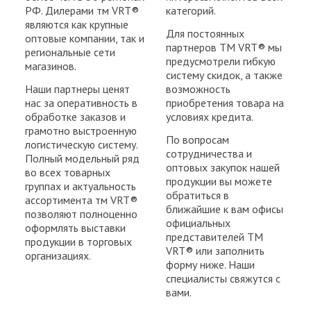
РФ. Дилерами тм VRT®
категорий.
являются как крупные
Для постоянных
оптовые компании, так и
партнеров ТМ VRT® мы
региональные сети
предусмотрели гибкую
магазинов.
систему скидок, а также
Наши партнеры ценят
возможность
нас за оперативность в
приобретения товара на
обработке заказов и
условиях кредита.
грамотно выстроенную
По вопросам
логистическую систему.
сотрудничества и
Полный модельный ряд
оптовых закупок нашей
во всех товарных
продукции вы можете
группах и актуальность
обратиться в
ассортимента тм VRT®
ближайшие к вам офисы
позволяют полноценно
официальных
оформлять выставки
представителей ТМ
продукции в торговых
VRT® или заполнить
организациях.
форму ниже. Наши
специалисты свяжутся с
вами.