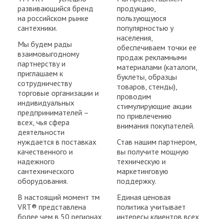
развивающийся бренд
продукцию,
на российском рынке
пользующуюся
сантехники.
популярностью у
населения,
Мы будем рады
обеспечиваем точки ее
взаимовыгодному
продаж рекламными
партнерству и
материалами (каталоги,
приглашаем к
буклеты, образцы
сотрудничеству
товаров, стенды),
торговые организации и
проводим
индивидуальных
стимулирующие акции
предпринимателей –
по привлечению
всех, чья сфера
внимания покупателей.
деятельности
нуждается в поставках
Став нашим партнером,
качественного и
вы получите мощную
надежного
техническую и
сантехнического
маркетинговую
оборудования.
поддержку.
В настоящий момент тм
Единая ценовая
VRT® представлена
политика учитывает
более чем в 50 регионах
интересы клиентов всех