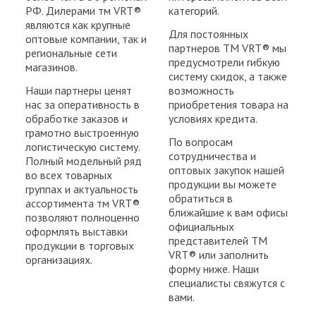
РФ. Дилерами тм VRT®
категорий.
являются как крупные
Для постоянных
оптовые компании, так и
партнеров ТМ VRT® мы
региональные сети
предусмотрели гибкую
магазинов.
систему скидок, а также
Наши партнеры ценят
возможность
нас за оперативность в
приобретения товара на
обработке заказов и
условиях кредита.
грамотно выстроенную
По вопросам
логистическую систему.
сотрудничества и
Полный модельный ряд
оптовых закупок нашей
во всех товарных
продукции вы можете
группах и актуальность
обратиться в
ассортимента тм VRT®
ближайшие к вам офисы
позволяют полноценно
официальных
оформлять выставки
представителей ТМ
продукции в торговых
VRT® или заполнить
организациях.
форму ниже. Наши
специалисты свяжутся с
вами.