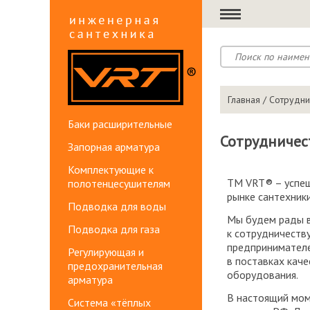
Главная
/ Сотрудни
Баки расширительные
Сотрудничес
Запорная арматура
Комплектующие к
ТМ VRT® – успеш
полотенцесушителям
рынке сантехники
Подводка для воды
Мы будем рады в
Подводка для газа
к сотрудничеств
предпринимателе
Регулирующая и
в поставках кач
предохранительная
оборудования.
арматура
В настоящий мом
Система «тёплых