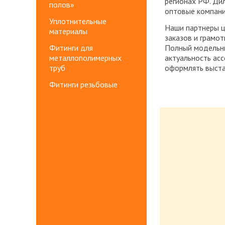
регионах РФ. Ди
полов»
оптовые компании
Уплотнительные
Наши партнеры ц
материалы
заказов и грамот
Фитинги для
Полный модельны
металлополимерных
актуальность ас
труб
оформлять выста
Фитинги резьбовые