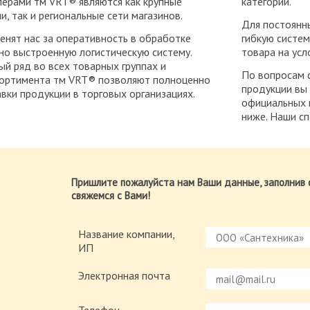
лерами тм VRT® являются как крупные
категорий.
, так и региональные сети магазинов.
Для постоянн
енят нас за оперативность в обработке
гибкую систем
но выстроенную логистическую систему.
товара на усл
й ряд во всех товарных группах и
По вопросам 
сортимента тм VRT® позволяют полноценно
продукции вы
вки продукции в торговых организациях.
официальных 
ниже. Наши сп
Пришлите пожалуйста нам Ваши данные, заполнив 
свяжемся с Вами!
Название компании,
ИП
Электронная почта