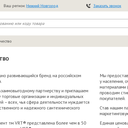
Ваш регион:
Нижний Новгород
Заказать звонок
чество
тво
но развивающийся бренд на российском
Мы предостав
.
у населения,
материалами (
заимовыгодному партнерству и приглашаем
проводим сти
у торговые организации и индивидуальных
покупателей.
й – всех, чья сфера деятельности нуждается
ественного и надежного сантехнического
Став нашим п
маркетингову
ент тм VRT® представлена более чем в 50
Единая ценов