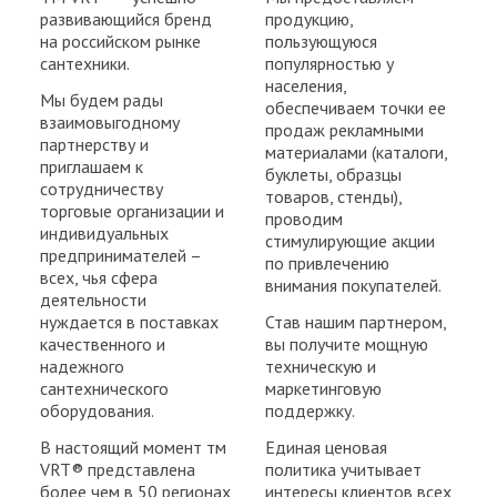
развивающийся бренд
продукцию,
на российском рынке
пользующуюся
сантехники.
популярностью у
населения,
Мы будем рады
обеспечиваем точки ее
взаимовыгодному
продаж рекламными
партнерству и
материалами (каталоги,
приглашаем к
буклеты, образцы
сотрудничеству
товаров, стенды),
торговые организации и
проводим
индивидуальных
стимулирующие акции
предпринимателей –
по привлечению
всех, чья сфера
внимания покупателей.
деятельности
нуждается в поставках
Став нашим партнером,
качественного и
вы получите мощную
надежного
техническую и
сантехнического
маркетинговую
оборудования.
поддержку.
В настоящий момент тм
Единая ценовая
VRT® представлена
политика учитывает
более чем в 50 регионах
интересы клиентов всех