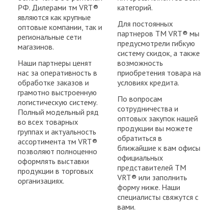
РФ. Дилерами тм VRT®
категорий.
являются как крупные
Для постоянных
оптовые компании, так и
партнеров ТМ VRT® мы
региональные сети
предусмотрели гибкую
магазинов.
систему скидок, а также
Наши партнеры ценят
возможность
нас за оперативность в
приобретения товара на
обработке заказов и
условиях кредита.
грамотно выстроенную
По вопросам
логистическую систему.
сотрудничества и
Полный модельный ряд
оптовых закупок нашей
во всех товарных
продукции вы можете
группах и актуальность
обратиться в
ассортимента тм VRT®
ближайшие к вам офисы
позволяют полноценно
официальных
оформлять выставки
представителей ТМ
продукции в торговых
VRT® или заполнить
организациях.
форму ниже. Наши
специалисты свяжутся с
вами.