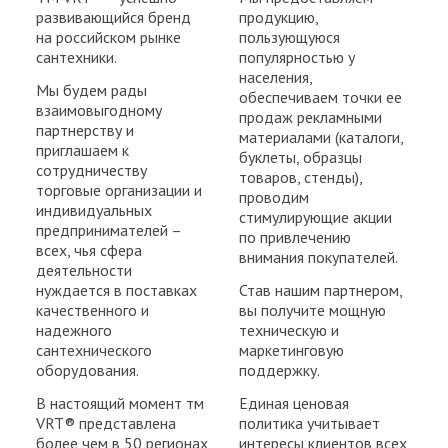
развивающийся бренд
продукцию,
на российском рынке
пользующуюся
сантехники.
популярностью у
населения,
Мы будем рады
обеспечиваем точки ее
взаимовыгодному
продаж рекламными
партнерству и
материалами (каталоги,
приглашаем к
буклеты, образцы
сотрудничеству
товаров, стенды),
торговые организации и
проводим
индивидуальных
стимулирующие акции
предпринимателей –
по привлечению
всех, чья сфера
внимания покупателей.
деятельности
нуждается в поставках
Став нашим партнером,
качественного и
вы получите мощную
надежного
техническую и
сантехнического
маркетинговую
оборудования.
поддержку.
В настоящий момент тм
Единая ценовая
VRT® представлена
политика учитывает
более чем в 50 регионах
интересы клиентов всех