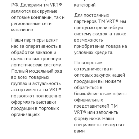
РФ. Дилерами тм VRT®
категорий.
являются как крупные
Для постоянных
оптовые компании, так и
партнеров ТМ VRT® мы
региональные сети
предусмотрели гибкую
магазинов.
систему скидок, а также
Наши партнеры ценят
возможность
нас за оперативность в
приобретения товара на
обработке заказов и
условиях кредита.
грамотно выстроенную
По вопросам
логистическую систему.
сотрудничества и
Полный модельный ряд
оптовых закупок нашей
во всех товарных
продукции вы можете
группах и актуальность
обратиться в
ассортимента тм VRT®
ближайшие к вам офисы
позволяют полноценно
официальных
оформлять выставки
представителей ТМ
продукции в торговых
VRT® или заполнить
организациях.
форму ниже. Наши
специалисты свяжутся с
вами.