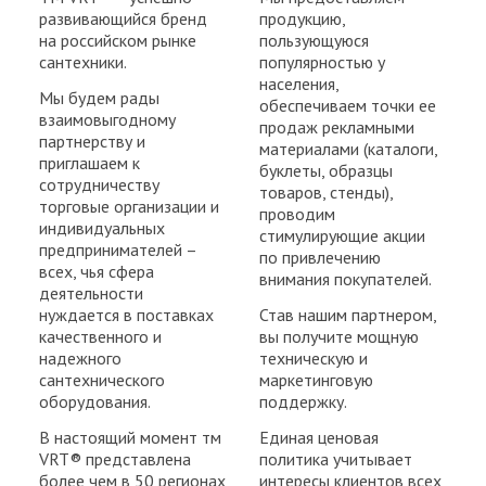
развивающийся бренд
продукцию,
на российском рынке
пользующуюся
сантехники.
популярностью у
населения,
Мы будем рады
обеспечиваем точки ее
взаимовыгодному
продаж рекламными
партнерству и
материалами (каталоги,
приглашаем к
буклеты, образцы
сотрудничеству
товаров, стенды),
торговые организации и
проводим
индивидуальных
стимулирующие акции
предпринимателей –
по привлечению
всех, чья сфера
внимания покупателей.
деятельности
нуждается в поставках
Став нашим партнером,
качественного и
вы получите мощную
надежного
техническую и
сантехнического
маркетинговую
оборудования.
поддержку.
В настоящий момент тм
Единая ценовая
VRT® представлена
политика учитывает
более чем в 50 регионах
интересы клиентов всех