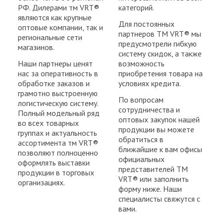
РФ. Дилерами тм VRT®
категорий.
являются как крупные
Для постоянных
оптовые компании, так и
партнеров ТМ VRT® мы
региональные сети
предусмотрели гибкую
магазинов.
систему скидок, а также
Наши партнеры ценят
возможность
нас за оперативность в
приобретения товара на
обработке заказов и
условиях кредита.
грамотно выстроенную
По вопросам
логистическую систему.
сотрудничества и
Полный модельный ряд
оптовых закупок нашей
во всех товарных
продукции вы можете
группах и актуальность
обратиться в
ассортимента тм VRT®
ближайшие к вам офисы
позволяют полноценно
официальных
оформлять выставки
представителей ТМ
продукции в торговых
VRT® или заполнить
организациях.
форму ниже. Наши
специалисты свяжутся с
вами.