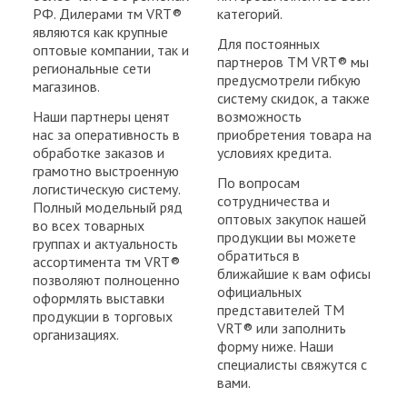
РФ. Дилерами тм VRT®
категорий.
являются как крупные
Для постоянных
оптовые компании, так и
партнеров ТМ VRT® мы
региональные сети
предусмотрели гибкую
магазинов.
систему скидок, а также
Наши партнеры ценят
возможность
нас за оперативность в
приобретения товара на
обработке заказов и
условиях кредита.
грамотно выстроенную
По вопросам
логистическую систему.
сотрудничества и
Полный модельный ряд
оптовых закупок нашей
во всех товарных
продукции вы можете
группах и актуальность
обратиться в
ассортимента тм VRT®
ближайшие к вам офисы
позволяют полноценно
официальных
оформлять выставки
представителей ТМ
продукции в торговых
VRT® или заполнить
организациях.
форму ниже. Наши
специалисты свяжутся с
вами.