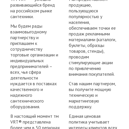
развивающийся бренд
продукцию,
на российском рынке
пользующуюся
сантехники.
популярностью у
населения,
Мы будем рады
обеспечиваем точки ее
взаимовыгодному
продаж рекламными
партнерству и
материалами (каталоги,
приглашаем к
буклеты, образцы
сотрудничеству
товаров, стенды),
торговые организации и
проводим
индивидуальных
стимулирующие акции
предпринимателей –
по привлечению
всех, чья сфера
внимания покупателей.
деятельности
нуждается в поставках
Став нашим партнером,
качественного и
вы получите мощную
надежного
техническую и
сантехнического
маркетинговую
оборудования.
поддержку.
В настоящий момент тм
Единая ценовая
VRT® представлена
политика учитывает
более чем в 50 регионах
интересы клиентов всех