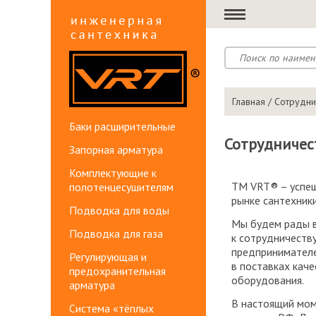
Главная
/ Сотрудни
Баки расширительные
Сотрудничес
Запорная арматура
Комплектующие к
ТМ VRT® – успеш
полотенцесушителям
рынке сантехники
Подводка для воды
Мы будем рады в
Подводка для газа
к сотрудничеств
предпринимателе
Регулирующая и
в поставках кач
предохранительная
оборудования.
арматура
В настоящий мом
Система «тёплых