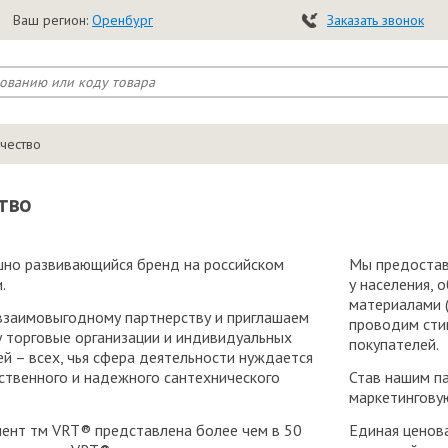
Ваш регион:
Оренбург
Заказать звонок
чество
тво
но развивающийся бренд на российском
Мы предостав
.
у населения,
материалами (
заимовыгодному партнерству и приглашаем
проводим сти
у торговые организации и индивидуальных
покупателей.
й – всех, чья сфера деятельности нуждается
ественного и надежного сантехнического
Став нашим п
маркетингову
ент тм VRT® представлена более чем в 50
Единая ценов