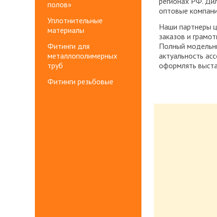
регионах РФ. Ди
полов»
оптовые компании
Уплотнительные
Наши партнеры ц
материалы
заказов и грамот
Фитинги для
Полный модельны
металлополимерных
актуальность ас
труб
оформлять выста
Фитинги резьбовые