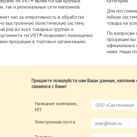
лерами тм VRT® являются как крупные
категорий.
, так и региональные сети магазинов.
Для постоянн
енят нас за оперативность в обработке
гибкую систем
но выстроенную логистическую систему.
товара на усл
й ряд во всех товарных группах и
По вопросам 
сортимента тм VRT® позволяют полноценно
продукции вы
вки продукции в торговых организациях.
официальных 
ниже. Наши сп
Пришлите пожалуйста нам Ваши данные, заполнив 
свяжемся с Вами!
Название компании,
ИП
Электронная почта