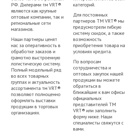
РФ. Дилерами тм VRT®
категорий.
являются как крупные
Для постоянных
оптовые компании, так и
партнеров ТМ VRT® мы
региональные сети
предусмотрели гибкую
магазинов.
систему скидок, а также
Наши партнеры ценят
возможность
нас за оперативность в
приобретения товара на
обработке заказов и
условиях кредита.
грамотно выстроенную
По вопросам
логистическую систему.
сотрудничества и
Полный модельный ряд
оптовых закупок нашей
во всех товарных
продукции вы можете
группах и актуальность
обратиться в
ассортимента тм VRT®
ближайшие к вам офисы
позволяют полноценно
официальных
оформлять выставки
представителей ТМ
продукции в торговых
VRT® или заполнить
организациях.
форму ниже. Наши
специалисты свяжутся с
вами.