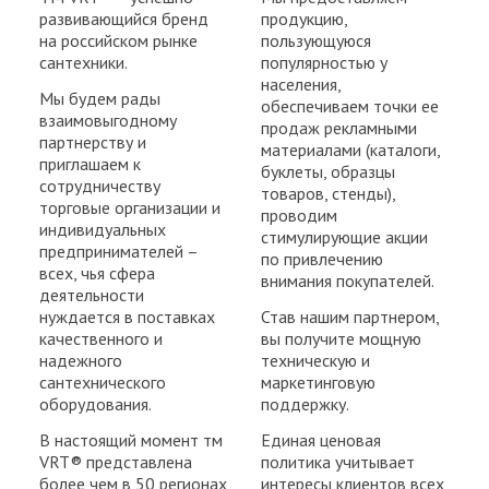
развивающийся бренд
продукцию,
на российском рынке
пользующуюся
сантехники.
популярностью у
населения,
Мы будем рады
обеспечиваем точки ее
взаимовыгодному
продаж рекламными
партнерству и
материалами (каталоги,
приглашаем к
буклеты, образцы
сотрудничеству
товаров, стенды),
торговые организации и
проводим
индивидуальных
стимулирующие акции
предпринимателей –
по привлечению
всех, чья сфера
внимания покупателей.
деятельности
нуждается в поставках
Став нашим партнером,
качественного и
вы получите мощную
надежного
техническую и
сантехнического
маркетинговую
оборудования.
поддержку.
В настоящий момент тм
Единая ценовая
VRT® представлена
политика учитывает
более чем в 50 регионах
интересы клиентов всех